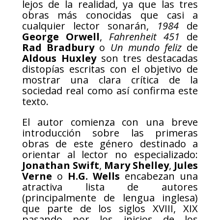
lejos de la realidad, ya que las tres
obras más conocidas que casi a
cualquier lector sonarán,
1984
de
George Orwell
,
Fahrenheit 451
de
Rad Bradbury
o
Un mundo feliz
de
Aldous Huxley
son tres destacadas
distopías escritas con el objetivo de
mostrar una clara crítica de la
sociedad real como así confirma este
texto.
El autor comienza con una breve
introducción sobre las primeras
obras de este género destinado a
orientar al lector no especializado:
Jonathan Swift
,
Mary Shelley
,
Jules
Verne
o
H.G. Wells
encabezan una
atractiva lista de autores
(principalmente de lengua inglesa)
que parte de los siglos XVIII, XIX
pasando por los inicios de los