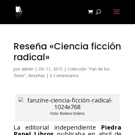
Reseña «Ciencia ficción
radical»
por
admin
|
Dic 11, 2015
|
Colección "Fan de los
Zines"
,
Reseñas
|
0 Comentarios
Foto: Nolens Volens
La editorial independiente
Piedra
Papel Libros
publicaba en abril de