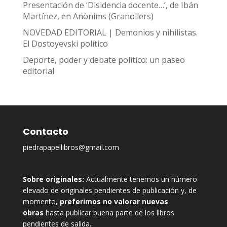
Presentación de ‘Disidencia docente…’, de Ibán
Martínez, en Anònims (Granollers)
NOVEDAD EDITORIAL | Demonios y nihilistas.
El Dostoyevski político
Deporte, poder y debate político: un paseo
editorial
Contacto
piedrapapellibros@gmail.com
Sobre originales:
Actualmente tenemos un número
elevado de originales pendientes de publicación y, de
momento,
preferimos no valorar nuevas
obras
hasta publicar buena parte de los libros
pendientes de salida.