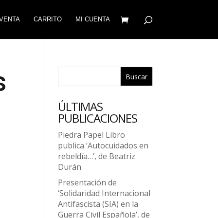
VENTA
CARRITO
MI CUENTA
s
Buscar
ÚLTIMAS
PUBLICACIONES
Piedra Papel Libro
publica ‘Autocuidados en
rebeldía…’, de Beatriz
Durán
Presentación de
‘Solidaridad Internacional
Antifascista (SIA) en la
Guerra Civil Española’, de