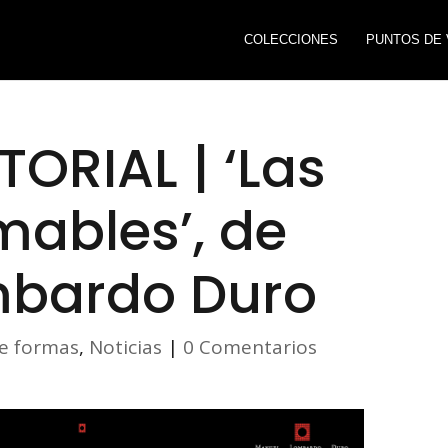
COLECCIONES
PUNTOS DE 
ORIAL | ‘Las
mables’, de
mbardo Duro
de formas
,
Noticias
|
0 Comentarios