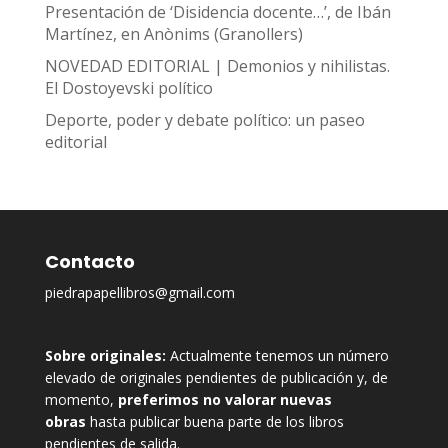
Presentación de ‘Disidencia docente…’, de Ibán
Martínez, en Anònims (Granollers)
NOVEDAD EDITORIAL | Demonios y nihilistas.
El Dostoyevski político
Deporte, poder y debate político: un paseo
editorial
Contacto
piedrapapellibros@gmail.com
Sobre originales:
Actualmente tenemos un número
elevado de originales pendientes de publicación y, de
momento,
preferimos no valorar nuevas
obras
hasta publicar buena parte de los libros
pendientes de salida.