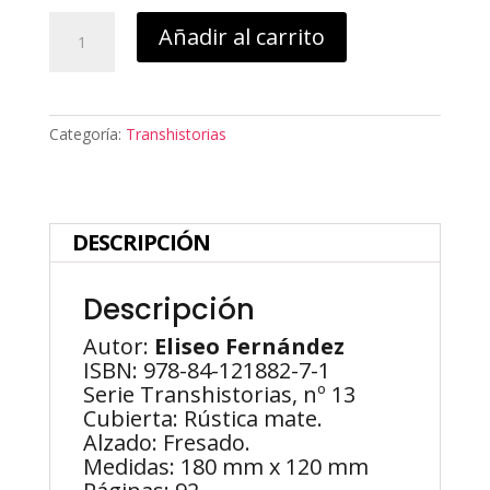
Psiquiatría,
Añadir al carrito
corrupción
y
lucha
de
Categoría:
Transhistorias
clases.
La
huelga
del
manicomio
DESCRIPCIÓN
de
Conxo
Descripción
(1933)
cantidad
Autor:
Eliseo Fernández
ISBN: 978-84-121882-7-1
Serie Transhistorias, nº 13
Cubierta: Rústica mate.
Alzado: Fresado.
Medidas: 180 mm x 120 mm