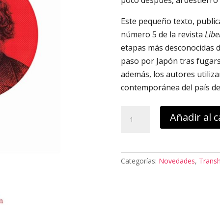
poco después, al destierro 
Este pequeño texto, public
número 5 de la revista
Libe
etapas más desconocidas de
paso por Japón tras fugarse
además, los autores utiliz
contemporánea del país del
Bakunin
Añadir al c
y
Japón
cantidad
Categorías:
Novedades
,
Transh