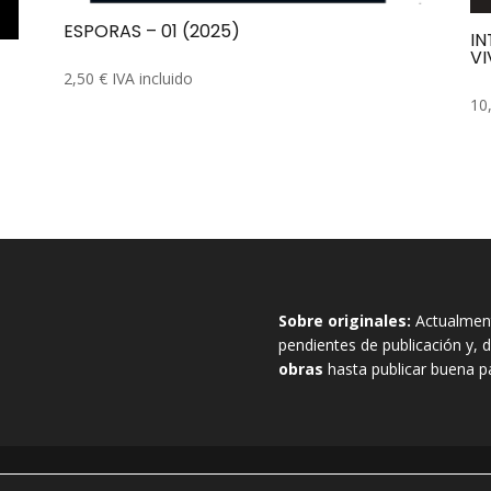
ESPORAS – 01 (2025)
IN
VI
2,50
€
IVA incluido
10
Sobre originales:
Actualment
pendientes de publicación y
obras
hasta publicar buena pa