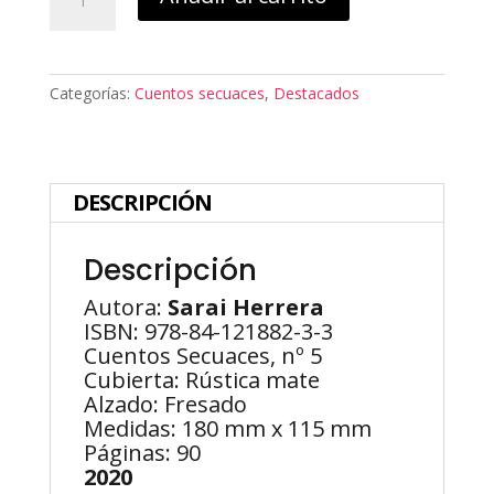
genealogía
del
ciervo
cantidad
Categorías:
Cuentos secuaces
,
Destacados
DESCRIPCIÓN
Descripción
Autora:
Sarai Herrera
ISBN: 978-84-121882-3-3
Cuentos Secuaces, nº 5
Cubierta: Rústica mate
Alzado: Fresado
Medidas: 180 mm x 115 mm
Páginas: 90
2020