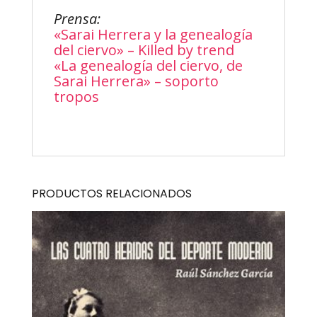
Prensa:
«Sarai Herrera y la genealogía
del ciervo» – Killed by trend
«La genealogía del ciervo, de
Sarai Herrera» – soporto
tropos
PRODUCTOS RELACIONADOS