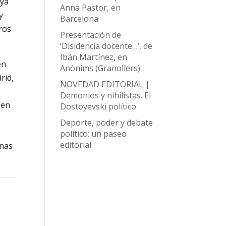
 ya
Anna Pastor, en
y
Barcelona
ros
Presentación de
‘Disidencia docente…’, de
Ibán Martínez, en
en
Anònims (Granollers)
rid,
NOVEDAD EDITORIAL |
Demonios y nihilistas. El
 en
Dostoyevski político
Deporte, poder y debate
político: un paseo
editorial
anas