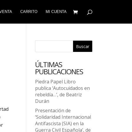
VENTA
CARRITO
MI CUENTA
Buscar
ÚLTIMAS
PUBLICACIONES
Piedra Papel Libro
publica ‘Autocuidados en
rebeldía…’, de Beatriz
Durán
rtad
Presentación de
‘Solidaridad Internacional
e
Antifascista (SIA) en la
or
Guerra Civil Española’, de