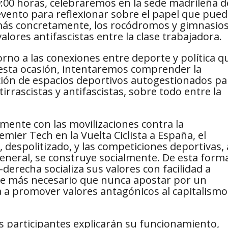
9:00 horas, celebraremos en la sede madrileña d
ento para reflexionar sobre el papel que pue
 más concretamente, los rocódromos y gimnasio
valores antifascistas entre la clase trabajadora.
rno a las conexiones entre deporte y política q
 esta ocasión, intentaremos comprender la
ación de espacios deportivos autogestionados pa
irrascistas y antifascistas, sobre todo entre la
ente con las movilizaciones contra la
emier Tech en la Vuelta Ciclista a España, el
 despolitizado, y las competiciones deportivas, 
eneral, se construye socialmente. De esta forma
erecha socializa sus valores con facilidad a
ace más necesario que nunca apostar por un
 a promover valores antagónicos al capitalismo
s participantes explicarán su funcionamiento,