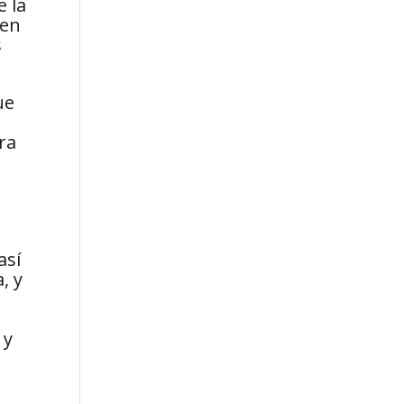
e la
den
s
ue
ra
así
, y
 y