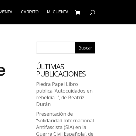
VENTA
CARRITO
MI CUENTA
Buscar
e
ÚLTIMAS
PUBLICACIONES
Piedra Papel Libro
publica ‘Autocuidados en
rebeldía…’, de Beatriz
Durán
Presentación de
‘Solidaridad Internacional
Antifascista (SIA) en la
Guerra Civil Española’, de