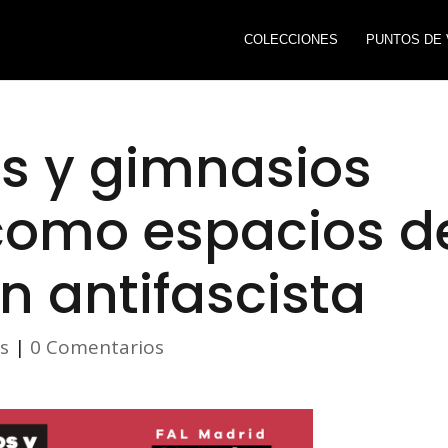
COLECCIONES
PUNTOS DE 
 y gimnasios
como espacios d
ón antifascista
as
|
0 Comentarios