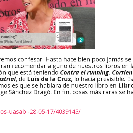
eremos confesar. Hasta hace bien poco jamás se
eran recomendar alguno de nuestros libros en l
sión que está teniendo
Contra el running. Corrie
strial
, de
Luis de la Cruz,
lo hacía previsible. E
mos es que se hablara de nuestro libro en
Libr
ige Sánchez Dragó. En fin, cosas más raras se h
ros-uasabi-28-05-17/4039145/