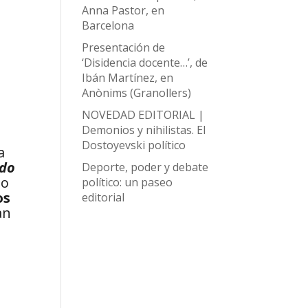
Anna Pastor, en
Barcelona
Presentación de
‘Disidencia docente…’, de
Ibán Martínez, en
Anònims (Granollers)
NOVEDAD EDITORIAL |
Demonios y nihilistas. El
Dostoyevski político
a
ndo
Deporte, poder y debate
so
político: un paseo
os
editorial
an