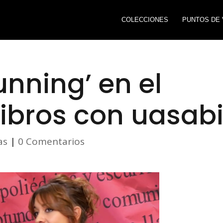
COLECCIONES
PUNTOS DE 
unning’ en el
ibros con uasab
as
|
0 Comentarios