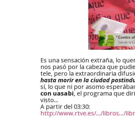
Es una sensación extraña, lo qu
nos pasó por la cabeza que pudi
tel
e, pero la extraordinaria difu
hasta morir en la ciudad postindu
sí, lo que ni por asomo esperába
con uasabi
, el programa que dir
visto…
A partir del 03:30:
http://www.rtve.es/…/libros…/lib