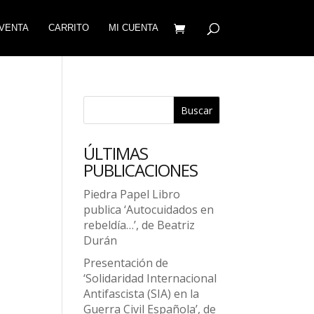
VENTA
CARRITO
MI CUENTA
Buscar
i
ÚLTIMAS
PUBLICACIONES
Piedra Papel Libro
publica ‘Autocuidados en
rebeldía…’, de Beatriz
Durán
Presentación de
‘Solidaridad Internacional
Antifascista (SIA) en la
Guerra Civil Española’, de