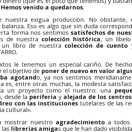
 dinero (que es el poco que tenemos) y bastan
.
Hemos venido a quedarnos
.
e nuestra exigua producción. No obstante, 
a balanza. Eso es algo que sin duda correspon
ierta forma nos sentimos
satisfechos de nues
los de nuestra
colección histórica
, un libel
, un libro de nuestra
colección de cuento
TARRO.
xtos le tenemos un especial cariño. De hecho,
el objetivo de
poner de nuevo en valor algu
taba agotand
o, ya nos sentimos meridianame
ta es, entre otras muchas, la modesta satisfac
lda un proyecto como el nuestro: una
pequ
s
, desde la
periferia
y
alejada de los centros
reo con las instituciones
tutelares de las r
ia cultural».
n mostrar nuestro
agradecimiento
a todos 
 las
librerías amiga
s que le han dado visibilid