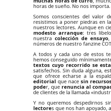
muchas horas de curro
, mucho
horas de sueño. No nos importa
Somos conscientes del valor d
resistimos a poner piedras en l
nuestros lectores. Aunque en c
modesto arranque
: tres libe
nuestra
colección de ensayo
números de nuestro fanzine CO
A todos y cada uno de estos te
hemos conseguido mínimamente 
textos cuyo recorrido se es
satisfechos. Sin duda alguna, es
que ofrece echarse a la espa
editorial
que nace
sin recurso
pode
r, que
renuncia al compad
de clientes de la llamada «industr
Y no queremos despedirnos si
lectore
s que nos han apoyado, a