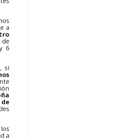
tes
nos
de a
tro
o de
y 6
 si
nos
nte
ción
eña
 de
edes
los
ad a