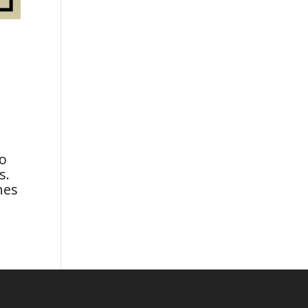
to
s.
nes