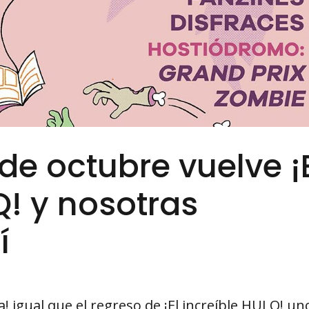
 de octubre vuelve ¡
Q! y nosotras
í
a! igual que el regreso de ¡El increíble HULQ! un