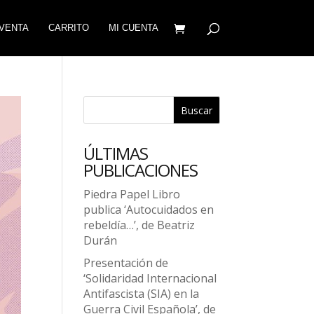
VENTA
CARRITO
MI CUENTA
Buscar
ÚLTIMAS
PUBLICACIONES
Piedra Papel Libro
publica ‘Autocuidados en
rebeldía…’, de Beatriz
Durán
Presentación de
‘Solidaridad Internacional
Antifascista (SIA) en la
Guerra Civil Española’, de