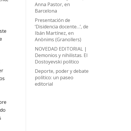
Anna Pastor, en
Barcelona
Presentación de
‘Disidencia docente…’, de
ste
Ibán Martínez, en
e
Anònims (Granollers)
NOVEDAD EDITORIAL |
Demonios y nihilistas. El
Dostoyevski político
e
er
Deporte, poder y debate
político: un paseo
ios
editorial
bre
ndo
s