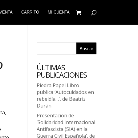
VENTA
CARRITO
MI CUENTA
Buscar
O
ÚLTIMAS
PUBLICACIONES
Piedra Papel Libro
publica ‘Autocuidados en
rebeldía…’, de Beatriz
Durán
ta,
Presentación de
,
‘Solidaridad Internacional
Antifascista (SIA) en la
y
Guerra Civil Española’, de
ente