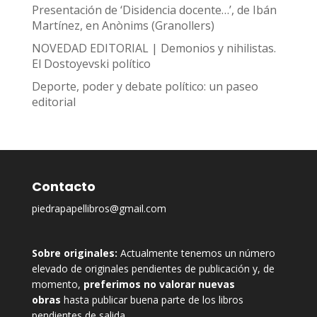
Presentación de ‘Disidencia docente…’, de Ibán
Martínez, en Anònims (Granollers)
NOVEDAD EDITORIAL | Demonios y nihilistas.
El Dostoyevski político
Deporte, poder y debate político: un paseo
editorial
Contacto
piedrapapellibros@gmail.com
Sobre originales:
Actualmente tenemos un número
elevado de originales pendientes de publicación y, de
momento,
preferimos no valorar nuevas
obras
hasta publicar buena parte de los libros
pendientes de salida.