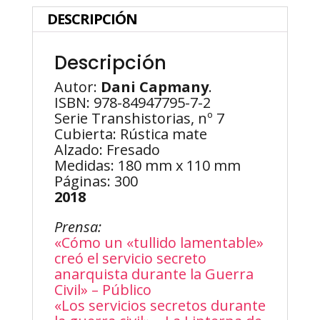
Manuel
Escorza
DESCRIPCIÓN
del
Val
Descripción
cantidad
Autor:
Dani Capmany
.
ISBN: 978-84947795-7-2
Serie Transhistorias, nº 7
Cubierta: Rústica mate
Alzado: Fresado
Medidas: 180 mm x 110 mm
Páginas: 300
2018
Prensa:
«Cómo un «tullido lamentable»
creó el servicio secreto
anarquista durante la Guerra
Civil» – Público
«Los servicios secretos durante