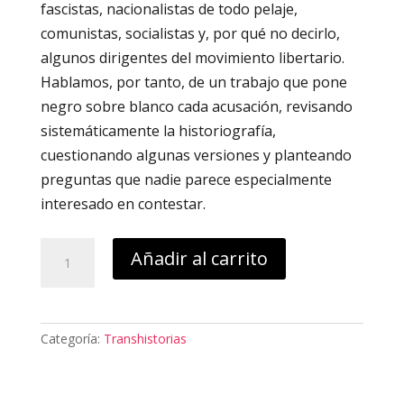
fascistas, nacionalistas de todo pelaje,
comunistas, socialistas y, por qué no decirlo,
algunos dirigentes del movimiento libertario.
Hablamos, por tanto, de un trabajo que pone
negro sobre blanco cada acusación, revisando
sistemáticamente la historiografía,
cuestionando algunas versiones y planteando
preguntas que nadie parece especialmente
interesado en contestar.
El
Añadir al carrito
eco
de
las
muletas.
Categoría:
Transhistorias
Una
aproximación
a