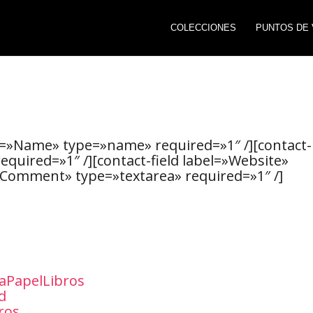
COLECCIONES
PUNTOS DE 
el=»Name» type=»name» required=»1″ /][contact-
required=»1″ /][contact-field label=»Website»
l=»Comment» type=»textarea» required=»1″ /]
aPapelLibros
d
ros